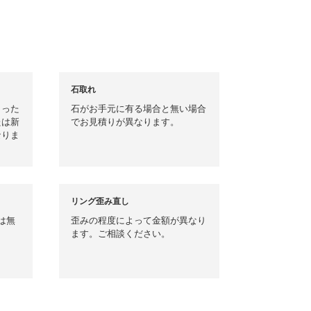
石取れ
まった
石がお手元に有る場合と無い場合
たは新
でお見積りが異なります。
なりま
リング歪み直し
は無
歪みの程度によって金額が異なり
ます。ご相談ください。