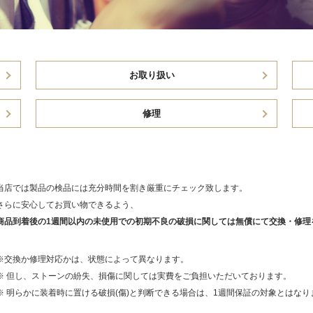
お取り扱い
修理
当店では製品の検品には充分時間を割き厳重にチェック致します。
さらに安心してお買い物できるよう、
商品到着後の1週間以内の未使用での初期不良の破損に関しては無償にて交換・修理
※交換か修理対応かは、状態によって異なります。
※ 但し、ストーンの紛失、損傷に関しては実費をご負担いただいております。
※ 明らかに装着時に置ける破損(傷)と判断できる場合は、1週間保証の対象とはな