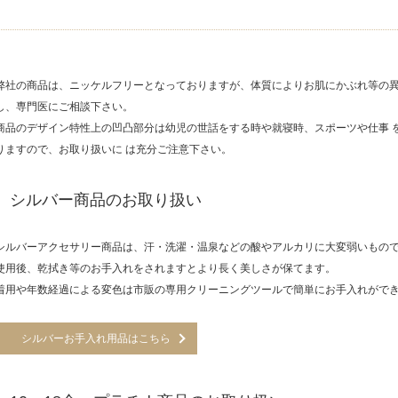
弊社の商品は、ニッケルフリーとなっておりますが、体質によりお肌にかぶれ等の
し、専門医にご相談下さい。
商品のデザイン特性上の凹凸部分は幼児の世話をする時や就寝時、スポーツや仕事 
りますので、お取り扱いに は充分ご注意下さい。
シルバー商品のお取り扱い
シルバーアクセサリー商品は、汗・洗濯・温泉などの酸やアルカリに大変弱いもの
使用後、乾拭き等のお手入れをされますとより長く美しさが保てます。
着用や年数経過による変色は市販の専用クリーニングツールで簡単にお手入れがで
シルバーお手入れ用品はこちら