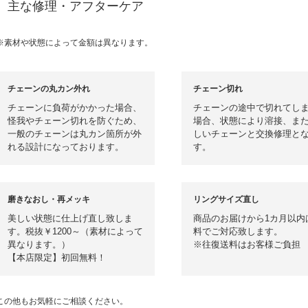
主な修理・アフターケア
※素材や状態によって金額は異なります。
チェーンの丸カン外れ
チェーン切れ
チェーンに負荷がかかった場合、
チェーンの途中で切れてし
怪我やチェーン切れを防ぐため、
場合、状態により溶接、ま
一般のチェーンは丸カン箇所が外
しいチェーンと交換修理と
れる設計になっております。
す。
磨きなおし・再メッキ
リングサイズ直し
美しい状態に仕上げ直し致しま
商品のお届けから1カ月以内
す。税抜￥1200～（素材によって
料でご対応致します。
異なります。）
※往復送料はお客様ご負担
【本店限定】初回無料！
この他もお気軽にご相談ください。