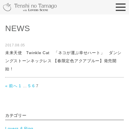
天使の卵 With LOVERS
NEWS
2017.08.05
未来天使 Twinkle Cat 「ネコが運ぶ幸せハート」 ダンシ
ングストーンネックレス 【春限定色アクアブルー】発売開
始！
« 前へ
1
…
5
6
7
カテゴリー
Lovers & Ring