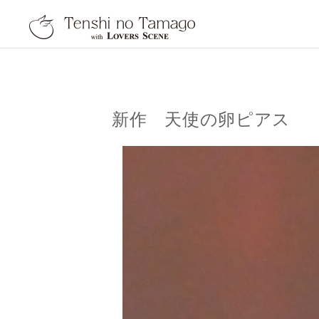
天使の卵 With LOVER
新作 天使の卵ピアス