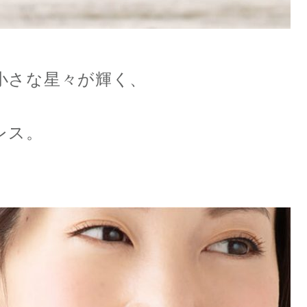
小さな
星々が輝く、
レス。